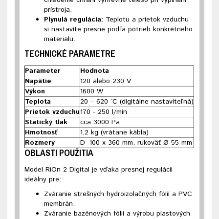
chladenie chráni výhrevné teleso pri vypínaní
prístroja.
Plynulá regulácia:
Teplotu a prietok vzduchu
si nastavíte presne podľa potrieb konkrétneho
materiálu.
TECHNICKÉ PARAMETRE
Parameter
Hodnota
Napätie
120 alebo 230 V
Výkon
1600 W
Teplota
20 – 620 °C (digitálne nastaviteľná)
Prietok vzduchu
170 - 250 l/min
Statický tlak
cca 3000 Pa
Hmotnosť
1,2 kg (vrátane kábla)
Rozmery
D=100 x 360 mm, rukoväť Ø 55 mm
OBLASTI POUŽITIA
Model RiOn 2 Digital je vďaka presnej regulácii
ideálny pre:
Zváranie strešných hydroizolačných fólií a PVC
membrán.
Zváranie bazénových fólií a výrobu plastových