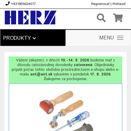
+421905624077
Registrovať
|
Prihlásiť
€
MENU
PRODUKTY
Vážení zákazníci, v dňoch
10.–14. 8. 2026
budeme mať z
dôvodu celozávodnej dovolenky
zatvorené
. Objednávky
prijaté počas tohto obdobia prostredníctvom e-shopu alebo e-
mailu
ant@ant.sk
vybavíme v pondelok
17. 8. 2026
.
Ďakujeme za pochopenie.