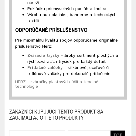
nádrží.
Pokládku priemyselných podláh a linolea.
Výrobu autoplachiet, bannerov a technických
textílií.
ODPORÚČANÉ PRÍSLUŠENSTVO
Pre maximálnu kvalitu spojov odporúčame originálne
príslušenstvo Herz:
Zváracie trysky
– široký sortiment plochých a
rýchlozváracích trysiek pre každý detail.
Prítlačné valčeky
– silikónové, oceľové či
teflónové valčeky pre dokonalé pritlačenie.
HERZ - zváračky plastových fólií a tepelné
technológie
ZÁKAZNÍCI KUPUJÚCI TENTO PRODUKT SA
ZAUJÍMALI AJ O TIETO PRODUKTY
TOP