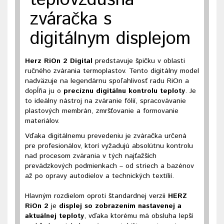
teplovzdušná
zváračka s
digitálnym displejom
Herz RiOn 2 Digital
predstavuje špičku v oblasti
ručného zvárania termoplastov. Tento digitálny model
nadväzuje na legendárnu spoľahlivosť radu RiOn a
dopĺňa ju o
precíznu digitálnu kontrolu teploty
. Je
to ideálny nástroj na zváranie fólií, spracovávanie
plastových membrán, zmršťovanie a formovanie
materiálov.
Vďaka digitálnemu prevedeniu je zváračka určená
pre profesionálov, ktorí vyžadujú absolútnu kontrolu
nad procesom zvárania v tých najťažších
prevádzkových podmienkach – od striech a bazénov
až po opravy autodielov a technických textílií.
Hlavným rozdielom oproti štandardnej verzii
HERZ
RiOn 2
je
displej so zobrazením nastavenej a
aktuálnej teploty
, vďaka ktorému má obsluha lepší