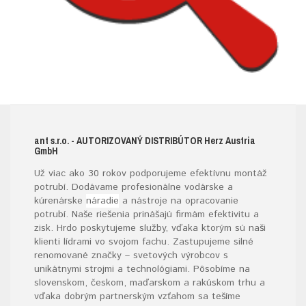
ant s.r.o.
- AUTORIZOVANÝ DISTRIBÚTOR H
erz
A
ustria
G
mb
H
Už viac ako 30 rokov podporujeme efektívnu montáž
potrubí. Dodávame profesionálne vodárske a
kúrenárske
náradie
a nástroje na opracovanie
potrubí. Naše riešenia prinášajú firmám efektivitu a
zisk. Hrdo poskytujeme služby, vďaka ktorým sú naši
klienti lídrami vo svojom fachu. Zastupujeme silné
renomované značky – svetových výrobcov s
unikátnymi strojmi a technológiami. Pôsobíme na
slovenskom, českom, maďarskom a rakúskom trhu a
vďaka dobrým partnerským vzťahom sa tešíme