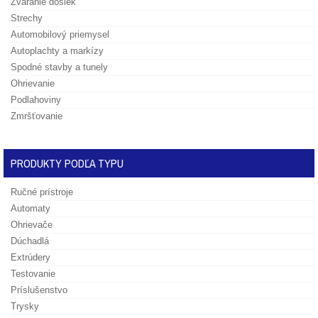
Zváranie dosiek
Strechy
Automobilový priemysel
Autoplachty a markízy
Spodné stavby a tunely
Ohrievanie
Podlahoviny
Zmršťovanie
PRODUKTY PODĽA TYPU
Ručné prístroje
Automaty
Ohrievače
Dúchadlá
Extrúdery
Testovanie
Príslušenstvo
Trysky