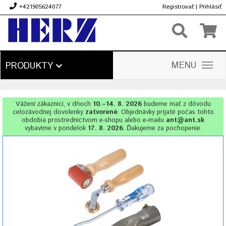
+421905624077
Registrovať
|
Prihlásiť
€
MENU
PRODUKTY
Vážení zákazníci, v dňoch
10.–14. 8. 2026
budeme mať z dôvodu
celozávodnej dovolenky
zatvorené
. Objednávky prijaté počas tohto
obdobia prostredníctvom e-shopu alebo e-mailu
ant@ant.sk
vybavíme v pondelok
17. 8. 2026
. Ďakujeme za pochopenie.