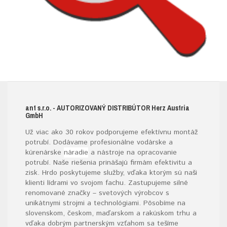
ant s.r.o.
- AUTORIZOVANÝ DISTRIBÚTOR H
erz
A
ustria
G
mb
H
Už viac ako 30 rokov podporujeme efektívnu montáž
potrubí. Dodávame profesionálne vodárske a
kúrenárske
náradie
a nástroje na opracovanie
potrubí. Naše riešenia prinášajú firmám efektivitu a
zisk. Hrdo poskytujeme služby, vďaka ktorým sú naši
klienti lídrami vo svojom fachu. Zastupujeme silné
renomované značky – svetových výrobcov s
unikátnymi strojmi a technológiami. Pôsobíme na
slovenskom, českom, maďarskom a rakúskom trhu a
vďaka dobrým partnerským vzťahom sa tešíme