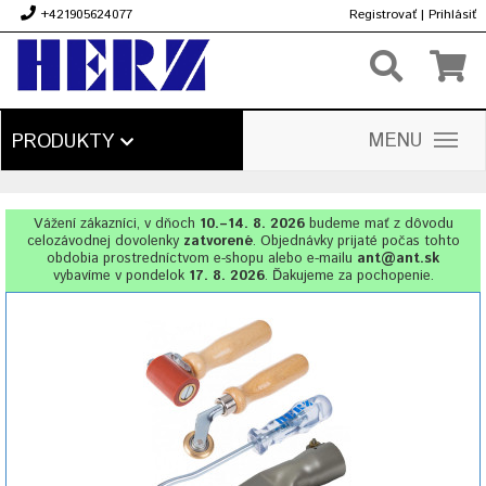
+421905624077
Registrovať
|
Prihlásiť
€
MENU
PRODUKTY
Vážení zákazníci, v dňoch
10.–14. 8. 2026
budeme mať z dôvodu
celozávodnej dovolenky
zatvorené
. Objednávky prijaté počas tohto
obdobia prostredníctvom e-shopu alebo e-mailu
ant@ant.sk
vybavíme v pondelok
17. 8. 2026
. Ďakujeme za pochopenie.